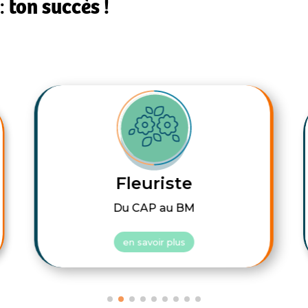
 :
ton succès !
Fleuriste
Métier
Du CAP au BM
C
en savo
en savoir plus