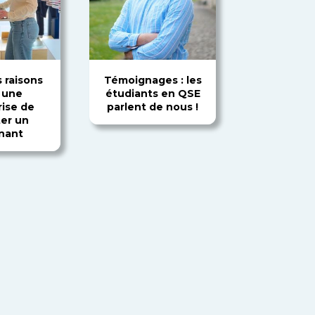
 raisons
Témoignages : les
 une
étudiants en QSE
rise de
parlent de nous !
ter un
rnant