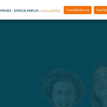
Candidature
NetY
Actualités
EPRISES
ESPACE EMPLOI
3
3