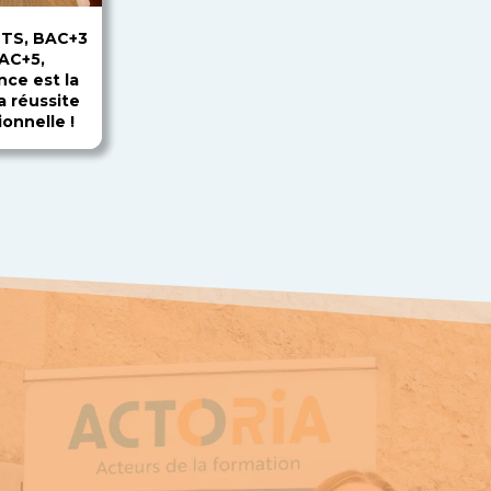
BTS, BAC+3
AC+5,
nce est la
a réussite
onnelle !