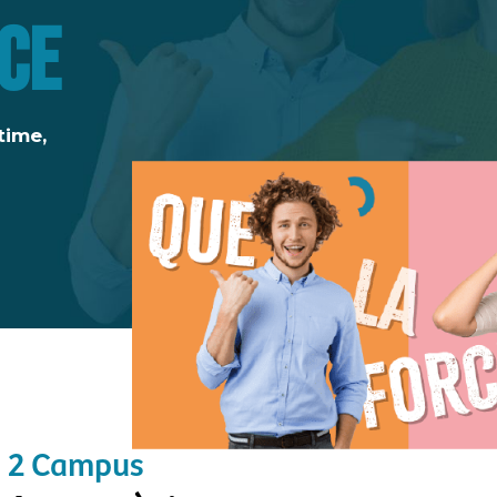
ce
time,
s
2 Campus