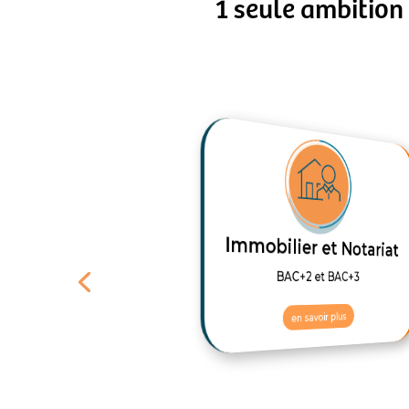
1 seule ambition
Immobilier et Notariat
mmerce Vente
gitalisation
BAC+2 et BAC+3
u CAP au BAC+3
en savoir plus
en savoir plus