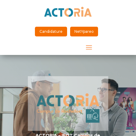
Candidature
NetYpareo
a
Lecteur
vidéo
ACTORIA – IEQT Campus de