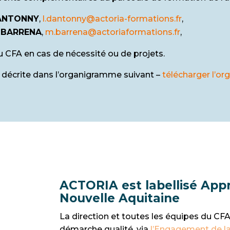
DANTONNY
,
l.dantonny@actoria-formations.fr
,
 BARRENA
,
m.barrena@actoriaformations.fr
,
 CFA en cas de nécessité ou de projets.
t décrite dans l’organigramme suivant –
télécharger l’o
ACTORIA est labellisé Appr
Nouvelle Aquitaine
La direction et toutes les équipes du CF
démarche qualité, via
l’Engagement de la