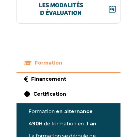
LES MODALITÉS
D'ÉVALUATION

Formation

Financement

Certification
Formation
en alternance
490H
de formation en
1 an
La formation se déroule de