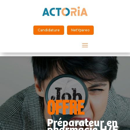
Candidature
NetYpareo
a
OFFRE
Préparateur en