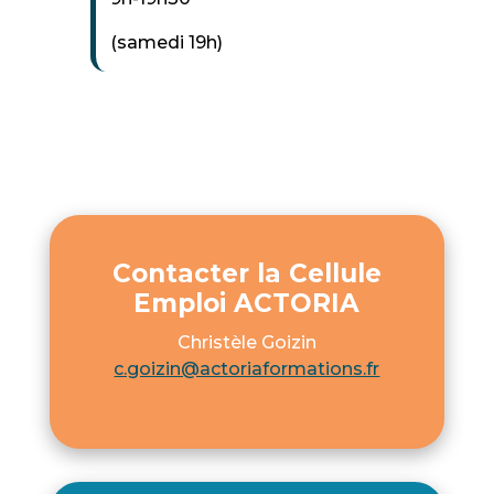
(samedi 19h)
Contacter la Cellule
Emploi ACTORIA
Christèle Goizin
c.goizin@actoriaformations.fr