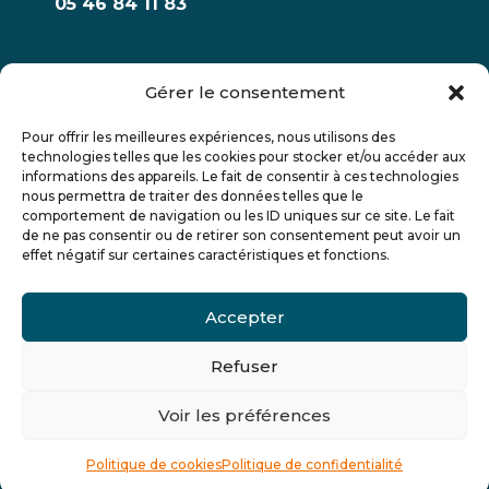
05 46 84 11 83
Gérer le consentement
Pour offrir les meilleures expériences, nous utilisons des
technologies telles que les cookies pour stocker et/ou accéder aux
informations des appareils. Le fait de consentir à ces technologies
Engagements qualité
nous permettra de traiter des données telles que le
comportement de navigation ou les ID uniques sur ce site. Le fait
de ne pas consentir ou de retirer son consentement peut avoir un
effet négatif sur certaines caractéristiques et fonctions.
Accepter
La certification qualité a été délivrée au titre de la
catégorie « actions de formation » et « actions de
formation par apprentissage ».
Refuser
Voir le certificat
Voir les préférences
Copyright 2025- Actoria Formations – Etablissement certifié ISO
9001 v 2015 –
Politique de confidentialité
–
Mentions
Politique de cookies
Politique de confidentialité
légales
– Plan du site –
Gestion des cookies