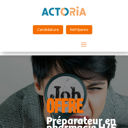
Candidature
NetYpareo
a
OFFRE
Préparateur en